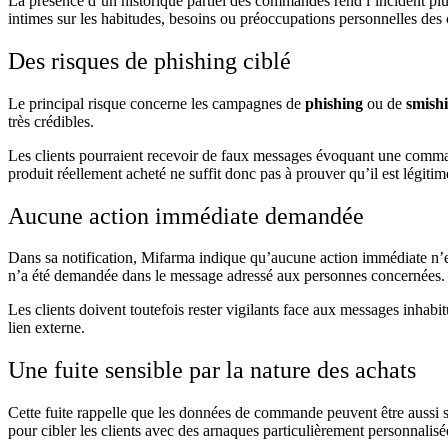
La présence d’un historique partiel des commandes rend l’incident plus
intimes sur les habitudes, besoins ou préoccupations personnelles des c
Des risques de phishing ciblé
Le principal risque concerne les campagnes de
phishing
ou de
smish
très crédibles.
Les clients pourraient recevoir de faux messages évoquant une comm
produit réellement acheté ne suffit donc pas à prouver qu’il est légitim
Aucune action immédiate demandée
Dans sa notification, Mifarma indique qu’aucune action immédiate n’est
n’a été demandée dans le message adressé aux personnes concernées.
Les clients doivent toutefois rester vigilants face aux messages inha
lien externe.
Une fuite sensible par la nature des achats
Cette fuite rappelle que les données de commande peuvent être aussi s
pour cibler les clients avec des arnaques particulièrement personnalisé