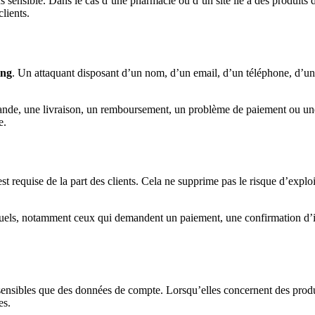
 sensible. Dans le cas d’une pharmacie ou d’un site lié à des produits d
lients.
ing
. Un attaquant disposant d’un nom, d’un email, d’un téléphone, d’u
ande, une livraison, un remboursement, un problème de paiement ou un
e.
 requise de la part des clients. Cela ne supprime pas le risque d’explo
bituels, notamment ceux qui demandent un paiement, une confirmation d’
ensibles que des données de compte. Lorsqu’elles concernent des produits
es.